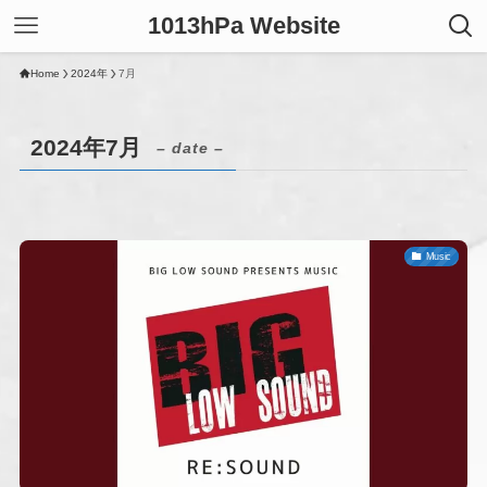
1013hPa Website
Home
2024年
7月
2024年7月
– date –
Music