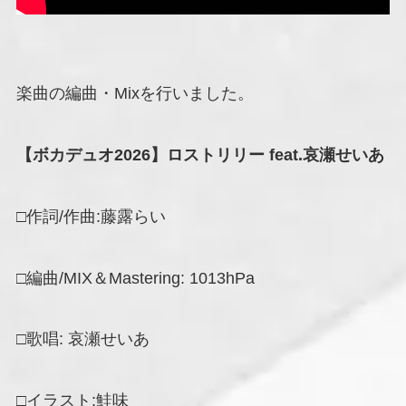
楽曲の編曲・Mixを行いました。
【ボカデュオ2026】ロストリリー feat.哀瀬せいあ
□作詞/作曲:藤露らい
□編曲/MIX＆Mastering: 1013hPa
□歌唱: 哀瀬せいあ
□イラスト:鮭味